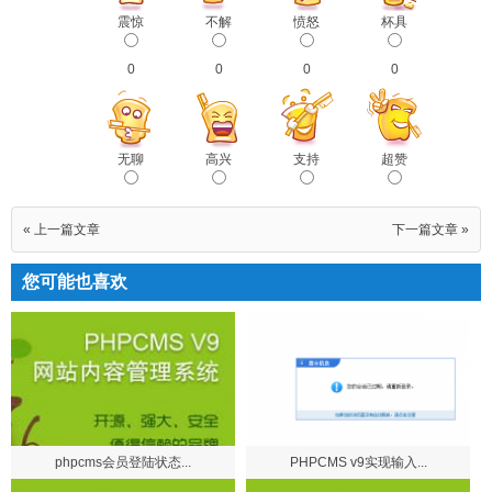
震惊
不解
愤怒
杯具
0
0
0
0
无聊
高兴
支持
超赞
« 上一篇文章
下一篇文章 »
您可能也喜欢
phpcms会员登陆状态...
PHPCMS v9实现输入...