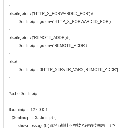
}
elseif(getenv('HTTP_X_FORWARDED_FOR')){
$onlineip = getenv('HTTP_X_FORWARDED_FOR');
}
elseif(getenv('REMOTE_ADDR')){
$onlineip = getenv('REMOTE_ADDR');
}
else{
$onlineip = $HTTP_SERVER_VARS['REMOTE_ADDR'];
}
//echo $onlineip;
$adminip = '127.0.0.1';
if ($onlineip != $adminip) {
showmessage(L('你的ip地址不在被允许的范围内！'),'?