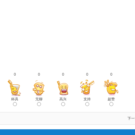
0
0
0
0
0
杯具
无聊
高兴
支持
超赞
下一