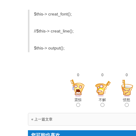
$this-> creat_font();
//$this-> creat_line();
$this-> output();
0
0
0
震惊
不解
愤怒
« 上一篇文章
您可能也喜欢