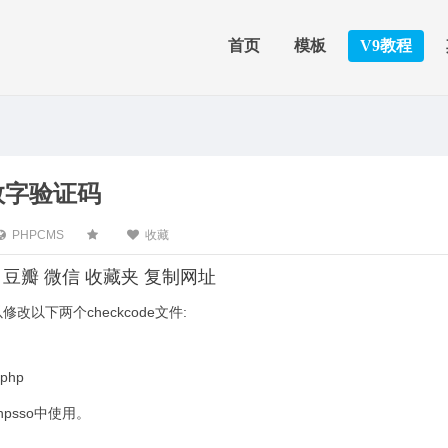
首页
模板
V9教程
纯数字验证码
PHPCMS
收藏
豆瓣
微信
收藏夹
复制网址
改以下两个checkcode文件:
.php
psso中使用。