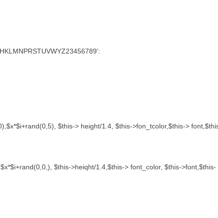
EFGHKLMNPRSTUVWYZ23456789':
),$x*$i+rand(0,5), $this-> height/1.4, $this->fon_tcolor,$this-> font,$thi
$x*$i+rand(0,0,), $this->heiqht/1.4,$this-> font_color, $this->font,$this-