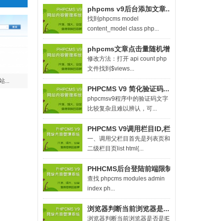
phpcms v9后台添加文章...
找到phpcms model
content_model class php...
phpcms文章点击量随机增...
修改方法：打开 api count php
文件找到$views...
...
PHPCMS V9 简化验证码...
phpcmsv9程序中的验证码文字
比较复杂且难以辨认，可...
PHPCMS V9调用栏目ID,栏...
一、调用父栏目首先是列表页和
二级栏目页list html{...
PHHCMS后台登陆前端限制...
查找 phpcms modules admin
index ph...
浏览器判断当前浏览器是...
浏览器判断当前浏览器是否是IE