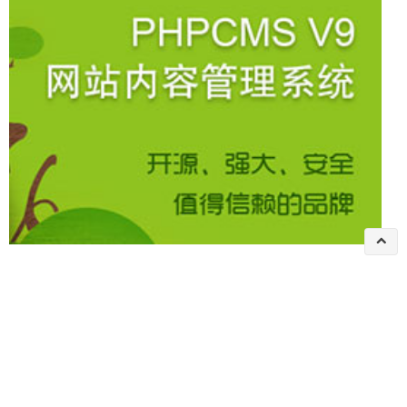
phpcms搜索页调用网站导航
2020-05-06 13:39:31
boxcms
{pc:content action="category" catid="0" num="12" siteid="$siteid"
order="listorder ASC"return="dataa"}<ul><li><a href="{sit