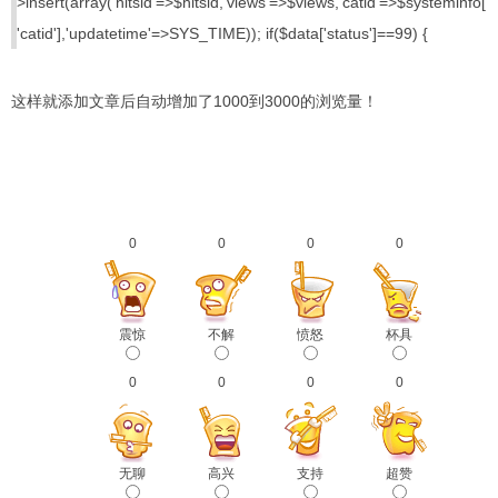
>insert(array('hitsid'=>$hitsid,'views'=>$views,'catid'=>$systeminfo[
'catid'],'updatetime'=>SYS_TIME));
if($data['status']==99) {
这样就添加文章后自动增加了1000到3000的浏览量！
0
0
0
0
震惊
不解
愤怒
杯具
0
0
0
0
无聊
高兴
支持
超赞