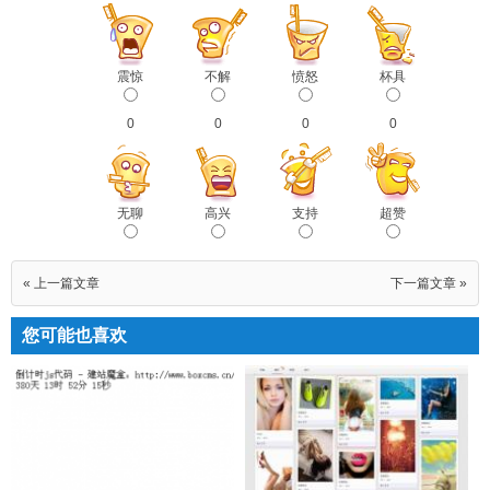
震惊
不解
愤怒
杯具
0
0
0
0
无聊
高兴
支持
超赞
« 上一篇文章
下一篇文章 »
您可能也喜欢