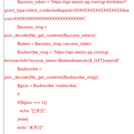
$access_token = "https://api.weixin.qq.com/cgi-bin/token?
grant_type=client_credential&appid=XXXXXXXXXXXXXXXXXX&se
cret=XXXXXXXXXXXXXXXXXXXXXXXXXX";
$access_msg =
json_decode(file_get_contents($access_token));
$token = $access_msg->access_token;
$subscribe_msg = "https://api.weixin.qq.com/cgi-
bin/user/info?access_token=$token&openid=$_GET[openid]";
$subscribe =
json_decode(file_get_contents($subscribe_msg));
$gzxx = $subscribe->subscribe;
//
if($gzxx === 1){
echo "已关注";
}else{
echo "未关注";