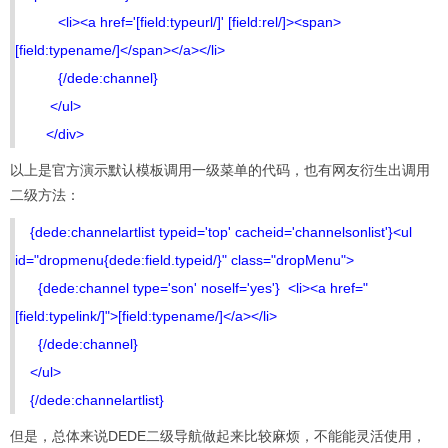
<li><a href='[field:typeurl/]' [field:rel/]><span>
[field:typename/]</span></a></li>
{/dede:channel}
</ul>
</div>
以上是官方演示默认模板调用一级菜单的代码，也有网友衍生出调用
二级方法：
{dede:channelartlist typeid='top' cacheid='channelsonlist'}<ul
id="dropmenu{dede:field.typeid/}" class="dropMenu">
{dede:channel type='son' noself='yes'} <li><a href="
[field:typelink/]">[field:typename/]</a></li>
{/dede:channel}
</ul>
{/dede:channelartlist}
但是，总体来说DEDE二级导航做起来比较麻烦，不能能灵活使用，