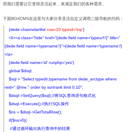
而我们需要让它变得灵活起来，来满足我们的各种需求。
下面BOXCMS在这里与大家分享灵活自定义调用二级导航的代码：
{dede:channelartlist
row=10 typeid='top'
}
<li><a class="hide" href="{dede:field name='typeurl'/}" title="
{dede:field name='typename'/}">{dede:field name='typename'/}
</a>
{dede:field name='id' runphp='yes'}
global $dsql;
$sql = "Select typedir,typename from dede_arctype where
reid=".@me." order by sortrank limit 0,10";
$dsql->SetQuery($sql);//将SQL查询语句格式化
$dsql->Execute();//执行SQL操作
$ns = $dsql->GetTotalRow();
if($ns>0){
//通过循环输出执行查询中的结果