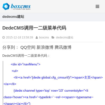
dedecms建站
DedeCMS调用一二级菜单代码
2015-12-18 13:58:39
boxcms
dedecms建站
分享到：
QQ空间
新浪微博
腾讯微博
DedeCMS调用一二级菜单代码：
<div id="navMenu">
<ul>
<li><a href='{dede:global.cfg_cmsurl/}/'><span>主页</span>
</a></li>
{dede:channel type='top' row='10' currentstyle="<li
class='hover'><a href='~typelink~' ~rel~><span>~typename~
</span></a></li>"}