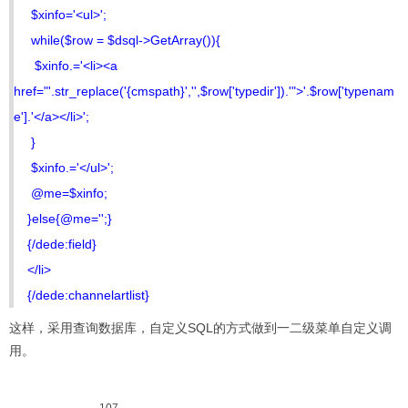
$xinfo='<ul>';
while($row = $dsql->GetArray()){
$xinfo.='<li><a
href="'.str_replace('{cmspath}','',$row['typedir']).'">'.$row['typenam
e'].'</a></li>';
}
$xinfo.='</ul>';
@me=$xinfo;
}else{@me='';}
{/dede:field}
</li>
{/dede:channelartlist}
这样，采用查询数据库，自定义SQL的方式做到一二级菜单自定义调
用。