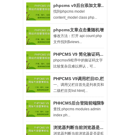
phpcms v9后台添加文章...
找到phpcms model
content_model class php...
phpcms文章点击量随机增...
修改方法：打开 api count php
文件找到$views...
PHPCMS V9 简化验证码...
phpcmsv9程序中的验证码文字
比较复杂且难以辨认，可...
PHPCMS V9调用栏目ID,栏...
一、调用父栏目首先是列表页和
二级栏目页list html{...
PHHCMS后台登陆前端限制...
查找 phpcms modules admin
index ph...
浏览器判断当前浏览器是...
浏览器判断当前浏览器是否是IE