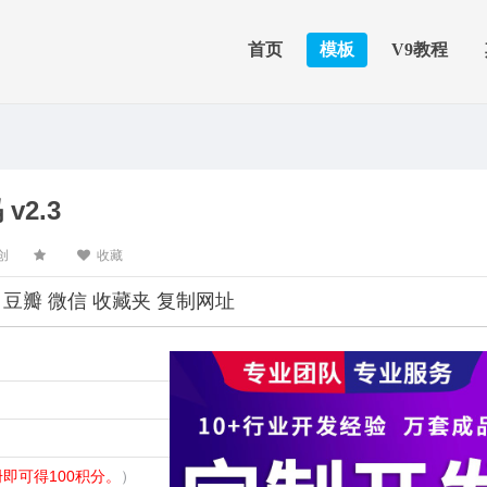
首页
模板
V9教程
2.3
创
收藏
豆瓣
微信
收藏夹
复制网址
即可得100积分。
）