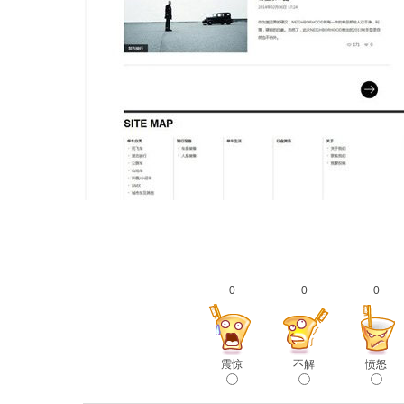
0
0
0
震惊
不解
愤怒