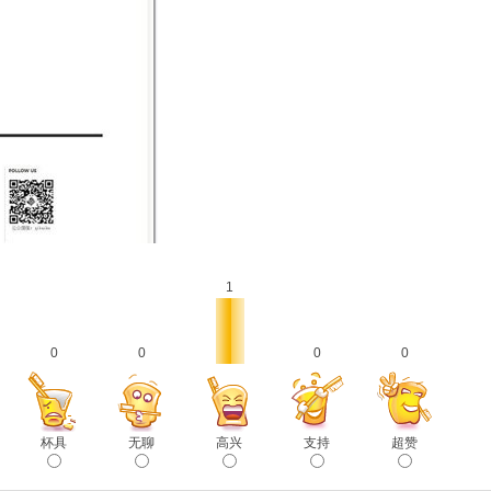
1
0
0
0
0
杯具
无聊
高兴
支持
超赞