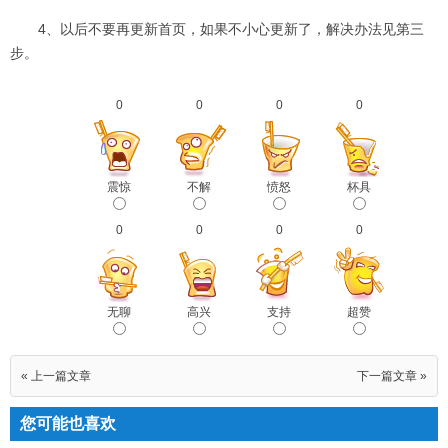
4、以后不要再更新首页，如果不小心更新了，解决办法见第三
步。
0
0
0
0
震惊
不解
愤怒
杯具
0
0
0
0
无聊
高兴
支持
超赞
« 上一篇文章
下一篇文章 »
您可能也喜欢