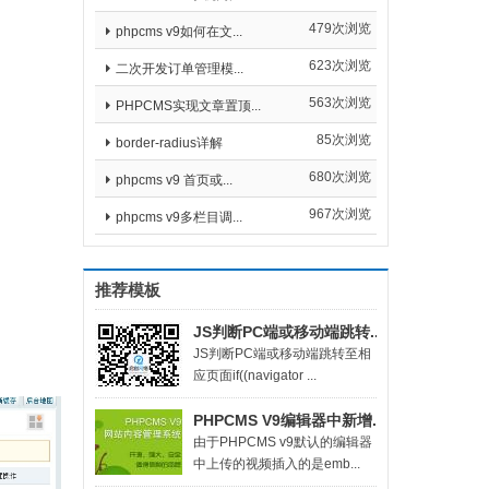
479次浏览
phpcms v9如何在文...
623次浏览
二次开发订单管理模...
563次浏览
PHPCMS实现文章置顶...
85次浏览
border-radius详解
680次浏览
phpcms v9 首页或...
967次浏览
phpcms v9多栏目调...
推荐模板
JS判断PC端或移动端跳转...
​JS判断PC端或移动端跳转至相
应页面if((navigator ...
PHPCMS V9编辑器中新增...
由于PHPCMS v9默认的编辑器
中上传的视频插入的是emb...