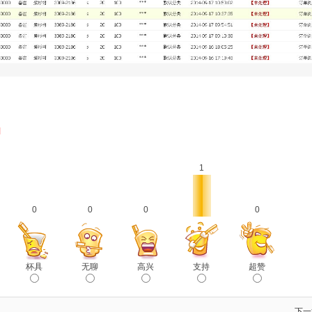
l
1
0
0
0
0
杯具
无聊
高兴
支持
超赞
下一