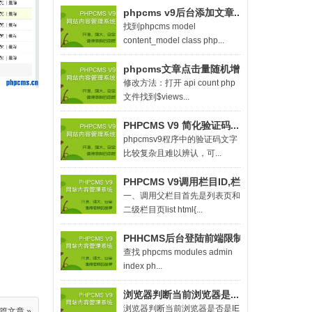
phpcms v9后台添加文章...
找到phpcms model
content_model class php...
phpcms文章点击量随机增...
修改方法：打开 api count php
文件找到$views...
PHPCMS V9 简化验证码...
phpcmsv9程序中的验证码文字
比较复杂且难以辨认，可...
PHPCMS V9调用栏目ID,栏...
一、调用父栏目首先是列表页和
二级栏目页list html{...
PHHCMS后台登陆前端限制...
查找 phpcms modules admin
index ph...
浏览器判断当前浏览器是...
浏览器判断当前浏览器是否是IE
篇文章 »