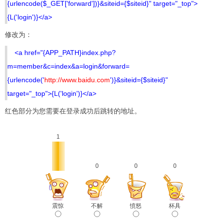
{urlencode($_GET['forward'])}&siteid={$siteid}" target="_top">
{L('login')}</a>
修改为：
<a href="{APP_PATH}index.php?
m=member&c=index&a=login&forward=
{urlencode('
http://www.baidu.com
')}&siteid={$siteid}"
target="_top">{L('login')}</a>
红色部分为您需要在登录成功后跳转的地址。
1
0
0
0
震惊
不解
愤怒
杯具