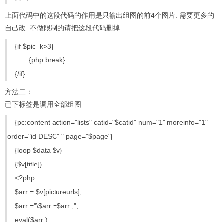
上面代码中的这段代码的作用是只输出组图的前4个图片. 需要更多的
自己改. 不做限制的请把这段代码删掉.
{if $pic_k>3}
{php break}
{/if}
方法二：
已下标签是调用全部组图
{pc:content action="lists" catid="$catid" num="1" moreinfo="1"
order="id DESC" " page="$page"}
{loop $data $v}
{$v[title]}
<?php
$arr = $v[pictureurls];
$arr ="\$arr =$arr ;";
eval($arr );