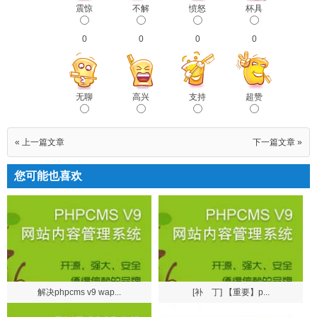
震惊
不解
愤怒
杯具
0
0
0
0
无聊
高兴
支持
超赞
« 上一篇文章
下一篇文章 »
您可能也喜欢
解决phpcms v9 wap...
[补 丁] 【重要】p...