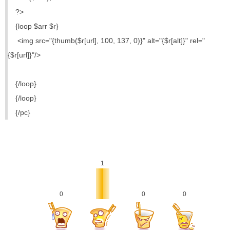
?>
{loop $arr $r}
<img src="{thumb($r[url], 100, 137, 0)}" alt="{$r[alt]}" rel="
{$r[url]}"/>
{/loop}
{/loop}
{/pc}
1
0
0
0