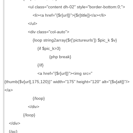
<ul class="content dh-02" style="border-bottom:0;">
<li><a href="{$r[url]}">{$r[title]}</a></li>
</ul>
<div class="col-auto">
{loop string2array($r['pictureurls']) $pic_k $v}
{if $pic_k>3}
{php break}
{/if}
<a href="{$r[url]}"><img src="
{thumb($v[url],175,120)}" width="175" height="120" alt="{$v[alt]}"/>
</a>
{/loop}
</div>
{/loop}
</div>
{/pc}