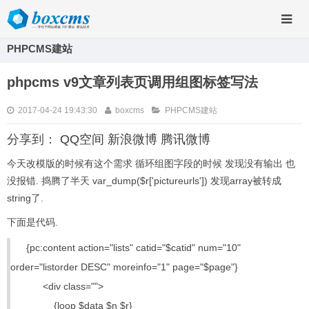
PHPCMS建站
phpcms v9文章列表页调用组图标签写法
2017-04-24 19:43:30
boxcms
PHPCMS建站
分享到：
QQ空间
新浪微博
腾讯微博
今天改模版的时候有这个需求 循环组图字段的时候 发现没有输出 也
没报错. 捣腾了半天 var_dump($r['pictureurls']) 发现array被转成
string了.
下面是代码.
{pc:content action="lists" catid="$catid" num="10"
order="listorder DESC" moreinfo="1" page="$page"}
<div class="">
{loop $data $n $r}