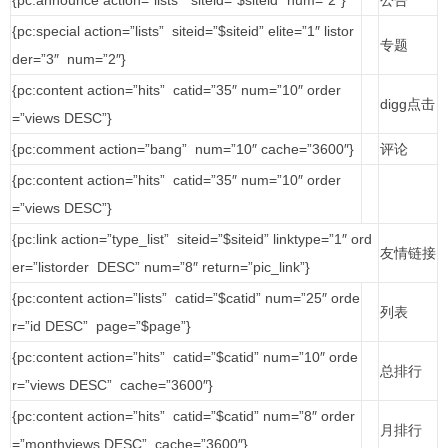
{pc:announce action=”lists” siteid=”$siteid” num=”2″}
公告
{pc:special action=”lists” siteid=”$siteid” elite=”1″ listor
专题
der=”3″ num=”2″}
{pc:content action=”hits” catid=”35″ num=”10″ order
digg点击
=”views DESC”}
{pc:comment action=”bang” num=”10″ cache=”3600″}
评论
{pc:content action=”hits” catid=”35″ num=”10″ order
=”views DESC”}
{pc:link action=”type_list” siteid=”$siteid” linktype=”1″ ord
友情链接
er=”listorder DESC” num=”8″ return=”pic_link”}
{pc:content action=”lists” catid=”$catid” num=”25″ orde
列表
r=”id DESC” page=”$page”}
{pc:content action=”hits” catid=”$catid” num=”10″ orde
总排行
r=”views DESC” cache=”3600″}
{pc:content action=”hits” catid=”$catid” num=”8″ order
月排行
=”monthviews DESC” cache=”3600″}