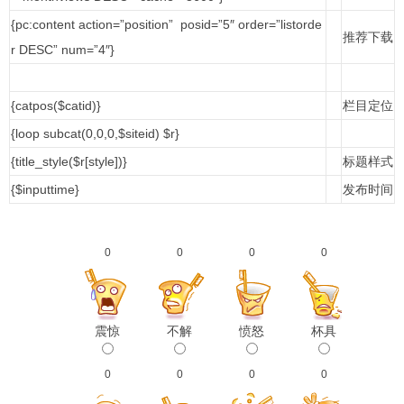
{pc:content action=”position” posid=”5″ order=”listorde
推荐下载
r DESC” num=”4″}
{catpos($catid)}
栏目定位
{loop subcat(0,0,0,$siteid) $r}
{title_style($r[style])}
标题样式
{$inputtime}
发布时间
0
0
0
0
震惊
不解
愤怒
杯具
0
0
0
0