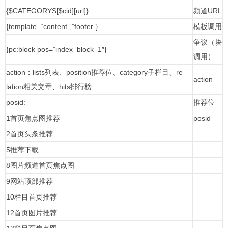
{$CATEGORYS[$cid][url]}
频道URL
{template “content”,”footer”}
模板调用
争议（块
{pc:block pos=”index_block_1″}
调用）
action：lists列表、position推荐位、category子栏目、re
action
lation相关文章、hits排行榜
posid:
推荐位
1首页焦点图推荐
posid
2首页头条推荐
5推荐下载
8图片频道首页焦点图
9网站顶部推荐
10栏目首页推荐
12首页图片推荐