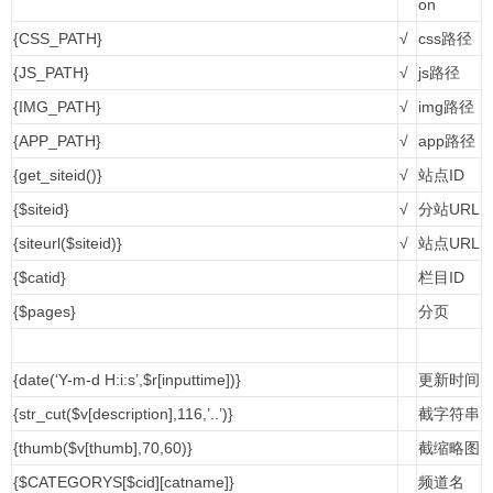
on
{CSS_PATH}
√
css路径
{JS_PATH}
√
js路径
{IMG_PATH}
√
img路径
{APP_PATH}
√
app路径
{get_siteid()}
√
站点ID
{$siteid}
√
分站URL
{siteurl($siteid)}
√
站点URL
{$catid}
栏目ID
{$pages}
分页
{date(‘Y-m-d H:i:s’,$r[inputtime])}
更新时间
{str_cut($v[description],116,’..’)}
截字符串
{thumb($v[thumb],70,60)}
截缩略图
{$CATEGORYS[$cid][catname]}
频道名