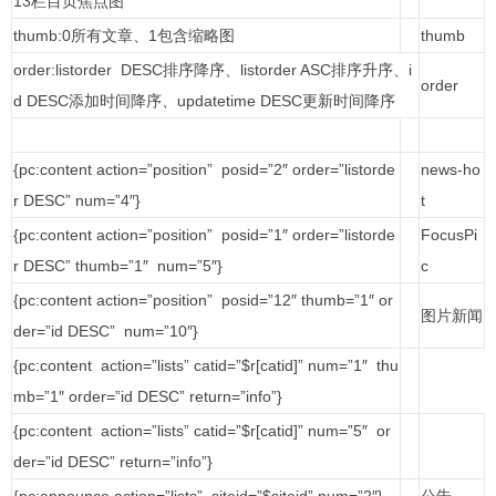
13栏目页焦点图
thumb:0所有文章、1包含缩略图
thumb
order:listorder DESC排序降序、listorder ASC排序升序、i
order
d DESC添加时间降序、updatetime DESC更新时间降序
{pc:content action=”position” posid=”2″ order=”listorde
news-ho
r DESC” num=”4″}
t
{pc:content action=”position” posid=”1″ order=”listorde
FocusPi
r DESC” thumb=”1″ num=”5″}
c
{pc:content action=”position” posid=”12″ thumb=”1″ or
图片新闻
der=”id DESC” num=”10″}
{pc:content action=”lists” catid=”$r[catid]” num=”1″ thu
mb=”1″ order=”id DESC” return=”info”}
{pc:content action=”lists” catid=”$r[catid]” num=”5″ or
der=”id DESC” return=”info”}